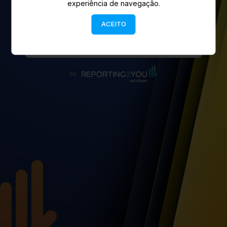
experiência de navegação.
ACEITO
ENTRAR
by